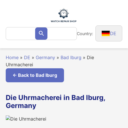
Skip
to
content
Search
DE
Country:
Search
for:
Home
»
DE
»
Germany
»
Bad Iburg
»
Die
Uhrmacherei
← Back to Bad Iburg
Die Uhrmacherei in Bad Iburg,
Germany