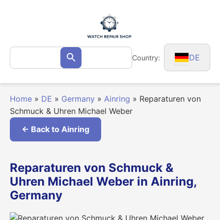
Skip
to
content
Search
DE
Country:
Search
for:
Home
»
DE
»
Germany
»
Ainring
»
Reparaturen von
Schmuck & Uhren Michael Weber
← Back to Ainring
Reparaturen von Schmuck &
Uhren Michael Weber in Ainring,
Germany