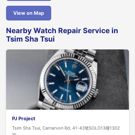
View on Map
Nearby Watch Repair Service in
Tsim Sha Tsui
PJ Project
Tsim Sha Tsui, Carnarvon Rd, 41-43號SOLO13樓1302
室