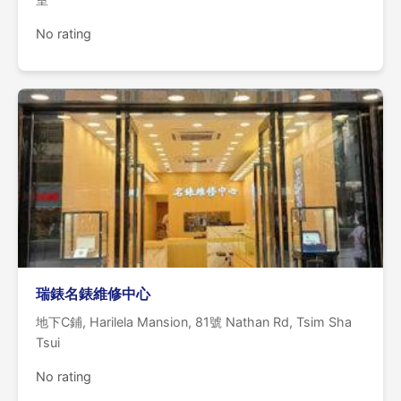
No rating
瑞錶名錶維修中心
地下C鋪, Harilela Mansion, 81號 Nathan Rd, Tsim Sha
Tsui
No rating