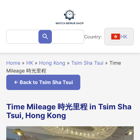
Skip
to
content
Search
HK
Country:
Search
for:
Home
»
HK
»
Hong Kong
»
Tsim Sha Tsui
»
Time
Mileage 時光里程
← Back to Tsim Sha Tsui
Time Mileage 時光里程 in Tsim Sha
Tsui, Hong Kong