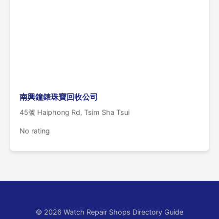
南興鐘錶珠寶回收公司
45號 Haiphong Rd, Tsim Sha Tsui
No rating
© 2026 Watch Repair Shops Directory Guide