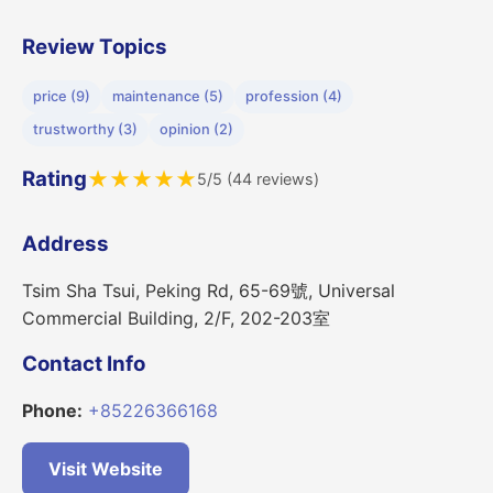
Review Topics
price (9)
maintenance (5)
profession (4)
trustworthy (3)
opinion (2)
Rating
★
★
★
★
★
5/5 (44 reviews)
Address
Tsim Sha Tsui, Peking Rd, 65-69號, Universal
Commercial Building, 2/F, 202-203室
Contact Info
Phone:
+85226366168
Visit Website