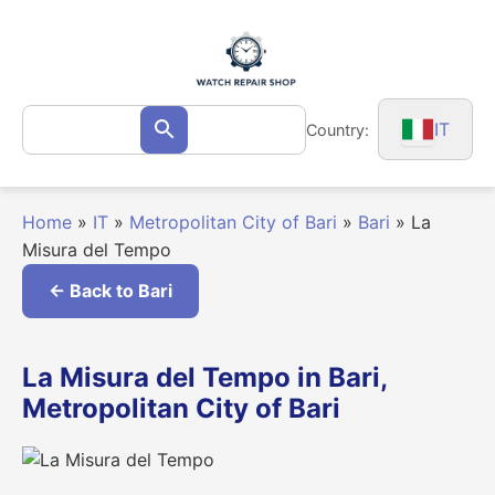
Skip
to
content
Search
IT
Country:
Search
for:
Home
»
IT
»
Metropolitan City of Bari
»
Bari
»
La
Misura del Tempo
← Back to Bari
La Misura del Tempo in Bari,
Metropolitan City of Bari