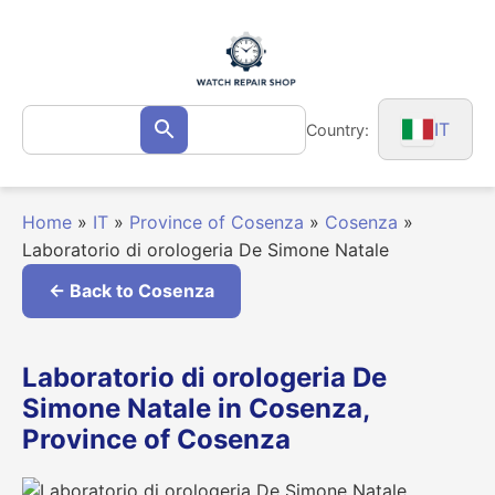
Skip
to
content
Search
IT
Country:
Search
for:
Home
»
IT
»
Province of Cosenza
»
Cosenza
»
Laboratorio di orologeria De Simone Natale
← Back to Cosenza
Laboratorio di orologeria De
Simone Natale in Cosenza,
Province of Cosenza