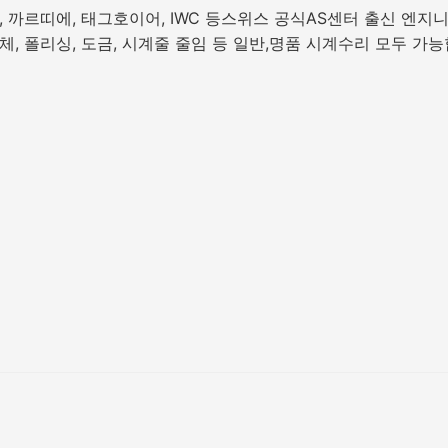
 까르띠에, 태그호이어, IWC 등스위스 공식AS센터 출신 엔지
체, 폴리싱, 도금, 시계줄 줄임 등 일반,명품 시계수리 모두 