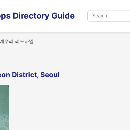
Search
ps Directory Guide
for:
계수리 리노타임
District, Seoul