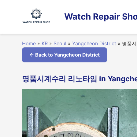
Skip
to
Watch Repair Sho
content
Home
»
KR
»
Seoul
»
Yangcheon District
»
명품시
← Back to Yangcheon District
명품시계수리 리노타임 in Yangcheon 