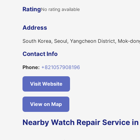
Rating
No rating available
Address
South Korea, Seoul, Yangcheon District, Mok
Contact Info
Phone:
+821057908196
Visit Website
View on Map
Nearby Watch Repair Service in