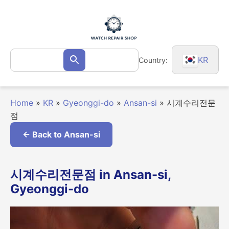
Skip
to
content
Search
KR
Country:
Search
for:
Home
»
KR
»
Gyeonggi-do
»
Ansan-si
»
시계수리전문
점
← Back to Ansan-si
시계수리전문점 in Ansan-si,
Gyeonggi-do