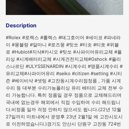
Description
#Rolex #로렉스 #롤렉스 #태그호이어 #세이코 #파네라
이 #몽블랑 #알마니 #로즈몽 #팃쏘 #티솟 #티쏫 #위블
로 #Hublot#지샥#카시오 #팃쏘 #사파이어유리교체 #폴
리싱 #시계배터리교체 #시계건전지교체#Gshock #율리
스나르딘 #ULYSSENARDIN #시계수리 #명품시계수리 #
유리교체​#사파이어유리 #seiko #citizen #setting #시티
즌 #베이비샥 #셋팅 #고잔동시계수리점정품 , 가품 시계
수리 등 대부분 수리가능폴리싱 유리 배터리 교체 전부 수
리 가능합니다. 특히 정품일 경우 정품으로 교체해드리며
국내에 없는경우 해외에서 직접 수입하여 수리 해드립니
다.비정품 일까 걱정 안하지 않으셔도 됩니다.(22년 12월
27일까지 마트내에서 운영후 23년 2월1일 에 고잔시도시
로 이전하였습니다.)​경기도 안산시 단원구 고잔동 724번