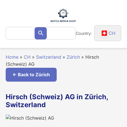
Skip
to
content
Search
CH
Country:
Search
for:
Home
»
CH
»
Switzerland
»
Zürich
»
Hirsch
(Schweiz) AG
← Back to Zürich
Hirsch (Schweiz) AG in Zürich,
Switzerland