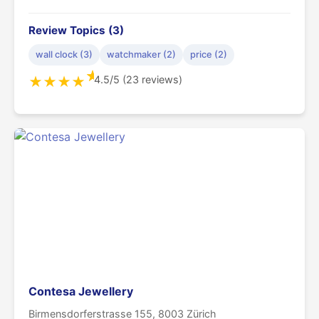
Review Topics (3)
wall clock (3)
watchmaker (2)
price (2)
★
4.5/5 (23 reviews)
★
★
★
★
Contesa Jewellery
Birmensdorferstrasse 155, 8003 Zürich