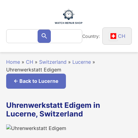
Skip
to
content
Search
CH
Country:
Search
for:
Home
»
CH
»
Switzerland
»
Lucerne
»
Uhrenwerkstatt Edigem
← Back to Lucerne
Uhrenwerkstatt Edigem in
Lucerne, Switzerland