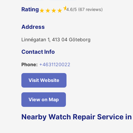
★
Rating
4.6/5 (67 reviews)
★
★
★
★
Address
Linnégatan 1, 413 04 Göteborg
Contact Info
Phone:
+4631120022
Visit Website
View on Map
Nearby Watch Repair Service i